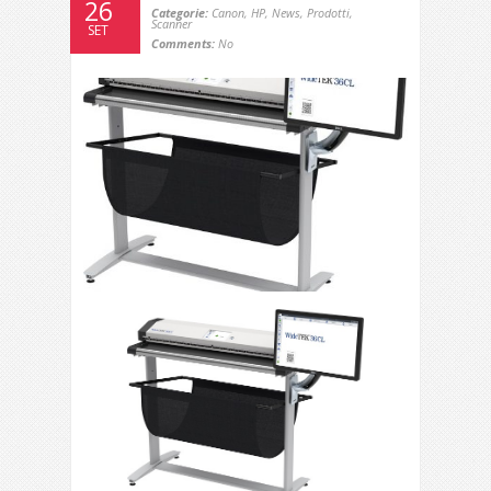
26
Categorie:
Canon
,
HP
,
News
,
Prodotti
,
Scanner
SET
Comments:
No