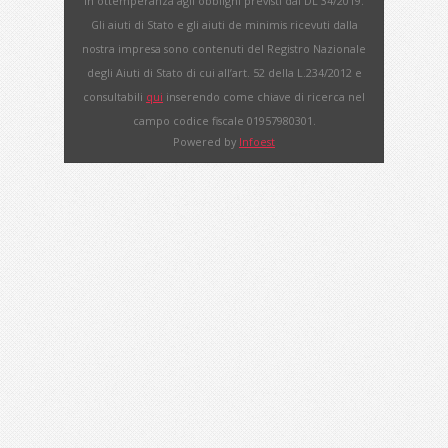
In ottemperanza agli obblighi previsti dal DL 34/2019.
Gli aiuti di Stato e gli aiuti de minimis ricevuti dalla
nostra impresa sono contenuti del Registro Nazionale
degli Aiuti di Stato di cui all’art. 52 della L.234/2012 e
consultabili
qui
inserendo come chiave di ricerca nel
campo codice fiscale 01957980301.
Powered by
Infoest