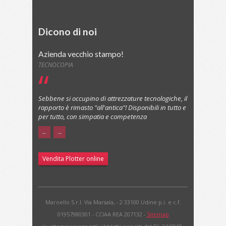
Dicono di noi
Azienda vecchio stampo!
TECNOCOPIA
Sebbene si occupino di attrezzature tecnologiche, il
rapporto è rimasto "all'antica"! Disponibili in tutto e
per tutto, con simpatia e competenza
←
→
Vendita Plotter online
Maroello S.r.l. Via Marsala, - 2 33100 Udine p.i. e c.f.
01957980301 - CCIAA REA 207132 -
Sitemap