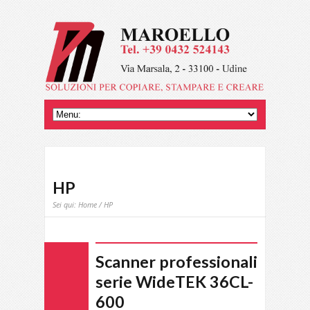
HP
Sei qui:
Home
/ HP
Scanner professionali
serie WideTEK 36CL-
600