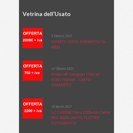
Vetrina dell’Usato
9 Ottobre 2025
OFFERTA USATO GARANTITO TX-
4000
20 Ottobre 2021
Plotter HP Designjet T790 44″
EURO 750+IVA – USATO
GARANTITO
30 Aprile 2021
OCCASIONE ! Euro 2200+IVA Canon
PRO 4000S USATO. PLOTTER
FOTOGRAFICO