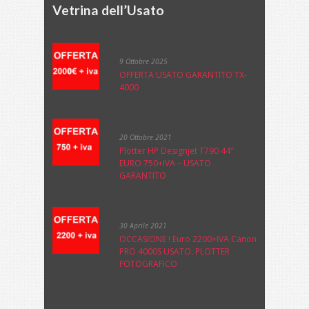
Vetrina dell’Usato
9 Ottobre 2025
OFFERTA USATO GARANTITO TX-
4000
20 Ottobre 2021
Plotter HP Designjet T790 44″
EURO 750+IVA – USATO
GARANTITO
30 Aprile 2021
OCCASIONE ! Euro 2200+IVA Canon
PRO 4000S USATO. PLOTTER
FOTOGRAFICO