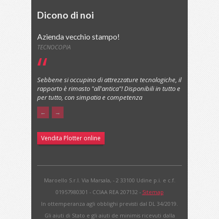
Dicono di noi
Azienda vecchio stampo!
TECNOCOPIA
Sebbene si occupino di attrezzature tecnologiche, il
rapporto è rimasto "all'antica"! Disponibili in tutto e
per tutto, con simpatia e competenza
←
→
Vendita Plotter online
Maroello S.r.l. Via Marsala, - 2 33100 Udine p.i. e c.f.
01957980301 - CCIAA REA 207132 -
Sitemap
In ottemperanza agli obblighi previsti dal DL 34/2019.
Gli aiuti di Stato e gli aiuti de minimis ricevuti dalla